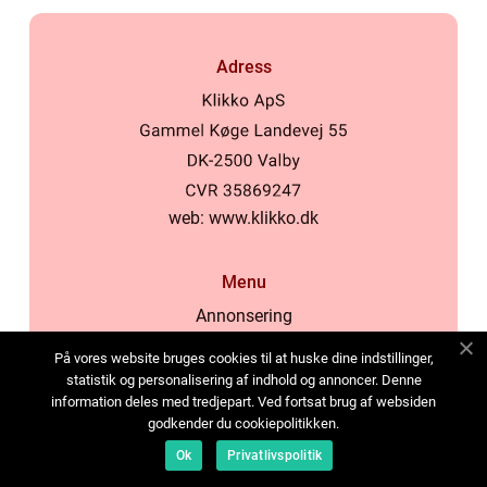
Adress
web:
www.klikko.dk
Menu
Annonsering
Om oss
På vores website bruges cookies til at huske dine indstillinger,
Cookies
statistik og personalisering af indhold og annoncer. Denne
information deles med tredjepart. Ved fortsat brug af websiden
Kontakta oss
godkender du cookiepolitikken.
Sitemap
Ok
Privatlivspolitik