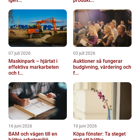
igen...
produkt...
07 juli 2026
03 juli 2026
Maskinpark – hjärtat i
Auktioner så fungerar
effektiva markarbeten
budgivning, värdering och
och t...
f...
16 juni 2026
10 juni 2026
BAM och vägen till en
Köpa fönster: Ta steget
bättre arbetsmiljö
mot ett bättre