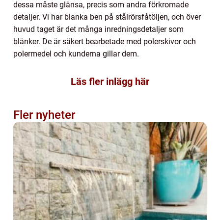
dessa måste glänsa, precis som andra förkromade
detaljer. Vi har blanka ben på stålrörsfåtöljen, och över
huvud taget är det många inredningsdetaljer som
blänker. De är säkert bearbetade med polerskivor och
polermedel och kunderna gillar dem.
Läs fler inlägg här
Fler nyheter