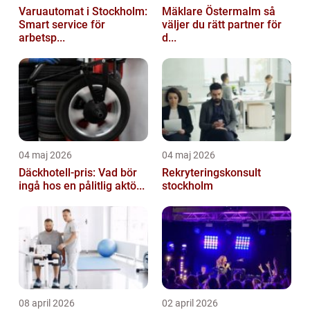
Varuautomat i Stockholm:
Mäklare Östermalm så
Smart service för
väljer du rätt partner för
arbetsp...
d...
04 maj 2026
04 maj 2026
Däckhotell-pris: Vad bör
Rekryteringskonsult
ingå hos en pålitlig aktö...
stockholm
08 april 2026
02 april 2026