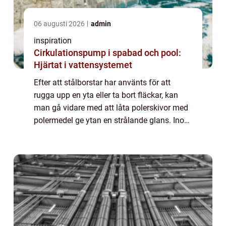
06 augusti 2026
admin
inspiration
Cirkulationspump i spabad och pool:
Hjärtat i vattensystemet
Efter att stålborstar har använts för att
rugga upp en yta eller ta bort fläckar, kan
man gå vidare med att låta polerskivor med
polermedel ge ytan en strålande glans. Inom
industrin används polerskivor för att ge den
där sista touchen på ett föremål...