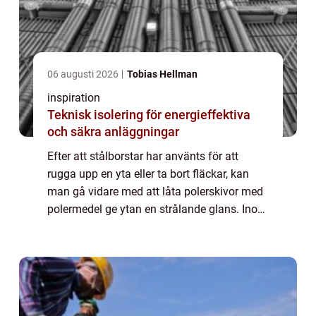
06 augusti 2026
Tobias Hellman
inspiration
Teknisk isolering för energieffektiva
och säkra anläggningar
Efter att stålborstar har använts för att
rugga upp en yta eller ta bort fläckar, kan
man gå vidare med att låta polerskivor med
polermedel ge ytan en strålande glans. Inom
industrin används polerskivor för att ge den
där sista touchen på ett föremål...