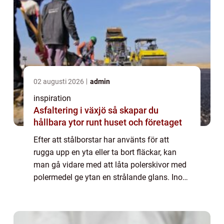
02 augusti 2026
admin
inspiration
Asfaltering i växjö så skapar du
hållbara ytor runt huset och företaget
Efter att stålborstar har använts för att
rugga upp en yta eller ta bort fläckar, kan
man gå vidare med att låta polerskivor med
polermedel ge ytan en strålande glans. Inom
industrin används polerskivor för att ge den
där sista touchen på ett föremål...