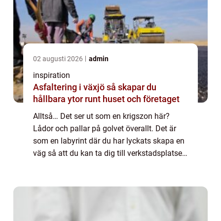
02 augusti 2026
admin
inspiration
Asfaltering i växjö så skapar du
hållbara ytor runt huset och företaget
Alltså… Det ser ut som en krigszon här?
Lådor och pallar på golvet överallt. Det är
som en labyrint där du har lyckats skapa en
väg så att du kan ta dig till verkstadsplatsen
till kontoret och ut men alla som kommer
och inte kan vägen har en inveckla...