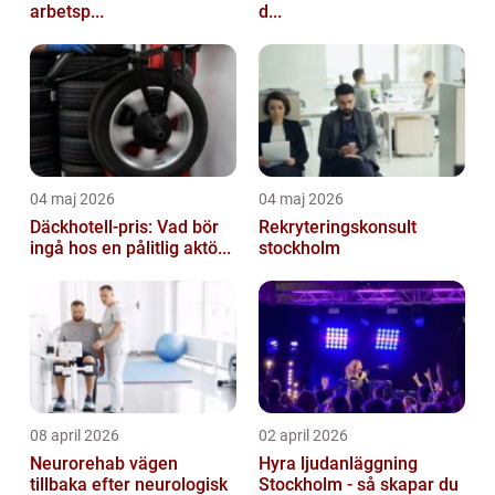
arbetsp...
d...
04 maj 2026
04 maj 2026
Däckhotell-pris: Vad bör
Rekryteringskonsult
ingå hos en pålitlig aktö...
stockholm
08 april 2026
02 april 2026
Neurorehab vägen
Hyra ljudanläggning
tillbaka efter neurologisk
Stockholm - så skapar du