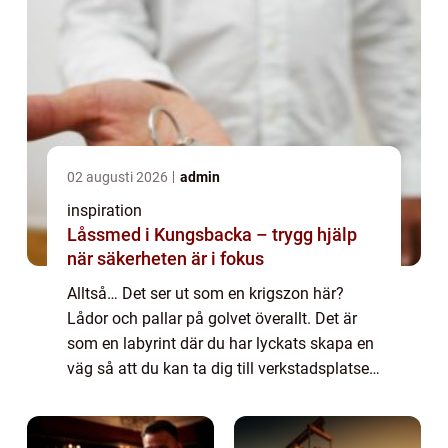
02 augusti 2026
admin
inspiration
Låssmed i Kungsbacka – trygg hjälp
när säkerheten är i fokus
Alltså… Det ser ut som en krigszon här?
Lådor och pallar på golvet överallt. Det är
som en labyrint där du har lyckats skapa en
väg så att du kan ta dig till verkstadsplatsen
till kontoret och ut men alla som kommer
och inte kan vägen har en inveckla...