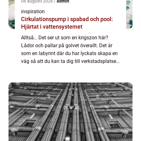
06 augusti 2026
admin
inspiration
Cirkulationspump i spabad och pool:
Hjärtat i vattensystemet
Alltså… Det ser ut som en krigszon här?
Lådor och pallar på golvet överallt. Det är
som en labyrint där du har lyckats skapa en
väg så att du kan ta dig till verkstadsplatsen
till kontoret och ut men alla som kommer
och inte kan vägen har en inveckla...