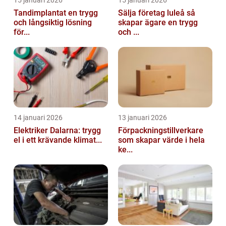
Tandimplantat en trygg
Sälja företag luleå så
och långsiktig lösning
skapar ägare en trygg
för...
och ...
14 januari 2026
13 januari 2026
Elektriker Dalarna: trygg
Förpackningstillverkare
el i ett krävande klimat...
som skapar värde i hela
ke...