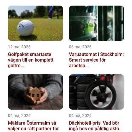
12 maj 2026
06 maj 2026
Golfpaket smartaste
Varuautomat i Stockholm:
vägen till en komplett
Smart service för
golfre...
arbetsp...
04 maj 2026
04 maj 2026
Mäklare Östermalm så
Däckhotell-pris: Vad bör
väljer du rätt partner för
ingå hos en pålitlig aktö...