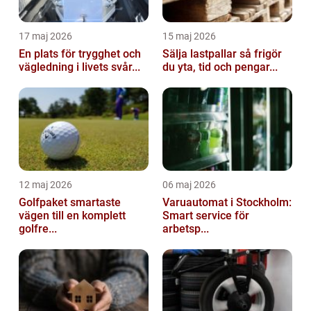
17 maj 2026
15 maj 2026
En plats för trygghet och
Sälja lastpallar så frigör
vägledning i livets svår...
du yta, tid och pengar...
12 maj 2026
06 maj 2026
Golfpaket smartaste
Varuautomat i Stockholm:
vägen till en komplett
Smart service för
golfre...
arbetsp...