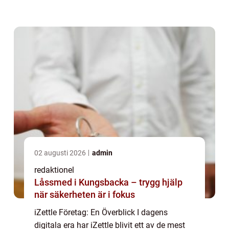
företag. Denna artikel kommer att ge en
övergripande översikt av iZettle företag och
utforska oli...
02 augusti 2026
admin
redaktionel
Låssmed i Kungsbacka – trygg hjälp
när säkerheten är i fokus
iZettle Företag: En Överblick I dagens
digitala era har iZettle blivit ett av de mest