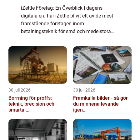
iZettle Företag: En Överblick I dagens
digitala era har iZettle blivit ett av de mest
framstående företagen inom
betalningsteknik för små och medelstora
företag. Denna artikel kommer att ge en
övergripande översikt av iZettle företag och
utforska oli...
30 juli 2026
30 juli 2026
Borrning för proffs:
Framkalla bilder - så gör
teknik, precision och
du minnena levande
smarta ...
igen...