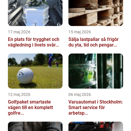
17 maj 2026
15 maj 2026
En plats för trygghet och
Sälja lastpallar så frigör
vägledning i livets svår...
du yta, tid och pengar...
12 maj 2026
06 maj 2026
Golfpaket smartaste
Varuautomat i Stockholm:
vägen till en komplett
Smart service för
golfre...
arbetsp...