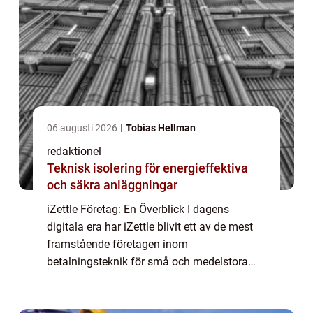
06 augusti 2026
Tobias Hellman
redaktionel
Teknisk isolering för energieffektiva
och säkra anläggningar
iZettle Företag: En Överblick I dagens
digitala era har iZettle blivit ett av de mest
framstående företagen inom
betalningsteknik för små och medelstora
företag. Denna artikel kommer att ge en
övergripande översikt av iZettle företag och