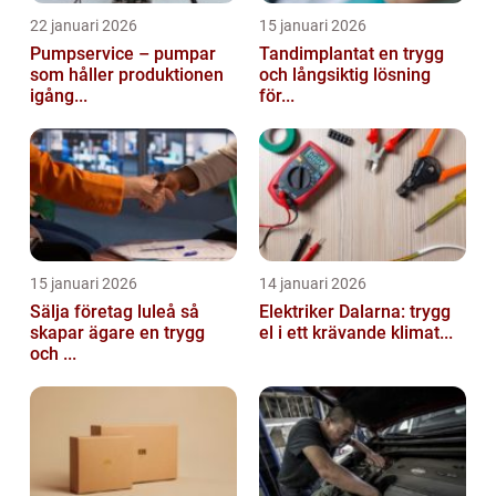
22 januari 2026
15 januari 2026
Pumpservice – pumpar
Tandimplantat en trygg
som håller produktionen
och långsiktig lösning
igång...
för...
15 januari 2026
14 januari 2026
Sälja företag luleå så
Elektriker Dalarna: trygg
skapar ägare en trygg
el i ett krävande klimat...
och ...