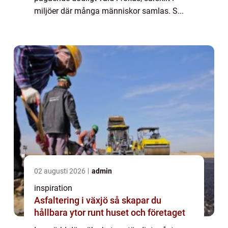
miljöer där många människor samlas. S...
02 augusti 2026
admin
inspiration
Asfaltering i växjö så skapar du
hållbara ytor runt huset och företaget