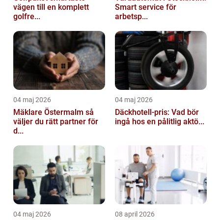
vägen till en komplett
Smart service för
golfre...
arbetsp...
04 maj 2026
04 maj 2026
Mäklare Östermalm så
Däckhotell-pris: Vad bör
väljer du rätt partner för
ingå hos en pålitlig aktö...
d...
04 maj 2026
08 april 2026