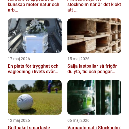
kunskap möter natur och
stockholm när är det klokt
arb...
att ...
17 maj 2026
15 maj 2026
En plats för trygghet och
Sälja lastpallar så frigör
vägledning i livets svår...
du yta, tid och pengar...
12 maj 2026
06 maj 2026
Golfpaket smartaste
Varuautomat i Stockholm: