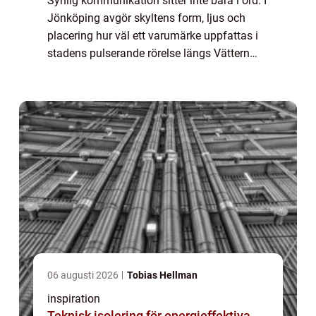
Synlig kommunikation sitter inte bara i ord. I
Jönköping avgör skyltens form, ljus och
placering hur väl ett varumärke uppfattas i
stadens pulserande rörelse längs Vättern
och E4. För handel, industri och ...
06 augusti 2026
Tobias Hellman
inspiration
Teknisk isolering för energieffektiva