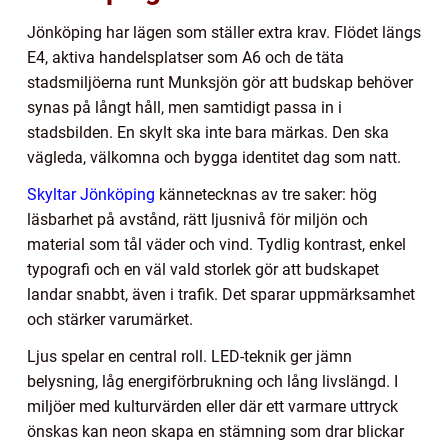
Jönköping har lägen som ställer extra krav. Flödet längs
E4, aktiva handelsplatser som A6 och de täta
stadsmiljöerna runt Munksjön gör att budskap behöver
synas på långt håll, men samtidigt passa in i
stadsbilden. En skylt ska inte bara märkas. Den ska
vägleda, välkomna och bygga identitet dag som natt.
Skyltar Jönköping
kännetecknas av tre saker: hög
läsbarhet på avstånd, rätt ljusnivå för miljön och
material som tål väder och vind. Tydlig kontrast, enkel
typografi och en väl vald storlek gör att budskapet
landar snabbt, även i trafik. Det sparar uppmärksamhet
och stärker varumärket.
Ljus spelar en central roll. LED-teknik ger jämn
belysning, låg energiförbrukning och lång livslängd. I
miljöer med kulturvärden eller där ett varmare uttryck
önskas kan neon skapa en stämning som drar blickar