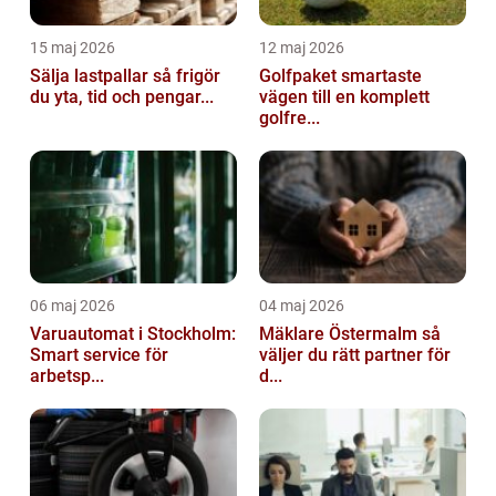
15 maj 2026
12 maj 2026
Sälja lastpallar så frigör
Golfpaket smartaste
du yta, tid och pengar...
vägen till en komplett
golfre...
06 maj 2026
04 maj 2026
Varuautomat i Stockholm:
Mäklare Östermalm så
Smart service för
väljer du rätt partner för
arbetsp...
d...