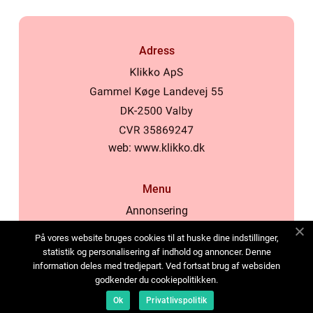
Adress
web:
www.klikko.dk
Menu
Annonsering
Om oss
På vores website bruges cookies til at huske dine indstillinger,
Cookies
statistik og personalisering af indhold og annoncer. Denne
information deles med tredjepart. Ved fortsat brug af websiden
Kontakta oss
godkender du cookiepolitikken.
Sitemap
Ok
Privatlivspolitik