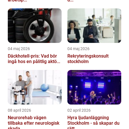
04 maj 2026
04 maj 2026
Däckhotell-pris: Vad bör
Rekryteringskonsult
ingå hos en pålitlig aktö...
stockholm
08 april 2026
02 april 2026
Neurorehab vägen
Hyra ljudanläggning
tillbaka efter neurologisk
Stockholm - så skapar du
skada...
rätt ...