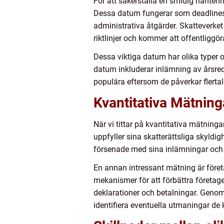
För att säkerställa en smidig hanterin
Dessa datum fungerar som deadlines fö
administrativa åtgärder. Skatteverket
riktlinjer och kommer att offentliggör
Dessa viktiga datum har olika typer o
datum inkluderar inlämning av årsre
populära eftersom de påverkar flertal
Kvantitativa Mätning
När vi tittar på kvantitativa mätning
uppfyller sina skatterättsliga skyldigh
försenade med sina inlämningar och bet
En annan intressant mätning är föret
mekanismer för att förbättra företag
deklarationer och betalningar. Genom
identifiera eventuella utmaningar de k