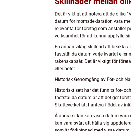
Skillnader mellan ol
Det är viktigt att notera att de olika
datum för momsdeklaration vara mer 
relevanta för företag som anställer 
verksamhet för att kunna uppfylla sin
En annan viktig skillnad att beakta ä
fastställda datum varje kvartal eller
räkenskapsår. Det är viktigt för före
eller böter.
Historisk Genomgång av För- och Nac
Historiskt sett har det funnits för- 
fastställda datum är att det ger föret
Skatteverket att hantera flödet av in
Å andra sidan kan vissa datum vara u
kan vara svårt att hålla sig uppdater
som är förknippad med vissa datum u