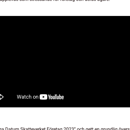
ktiga Datum Skatteverket Företag 2023” och gett en grundlig övers