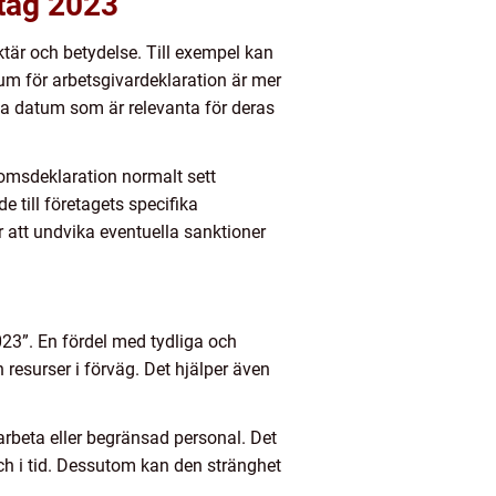
etag 2023”
aktär och betydelse. Till exempel kan
m för arbetsgivardeklaration är mer
ka datum som är relevanta för deras
 momsdeklaration normalt sett
 till företagets specifika
r att undvika eventuella sanktioner
023”. En fördel med tydliga och
h resurser i förväg. Det hjälper även
rbeta eller begränsad personal. Det
och i tid. Dessutom kan den stränghet