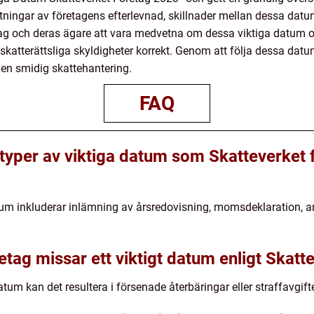
ätningar av företagens efterlevnad, skillnader mellan dessa datu
etag och deras ägare att vara medvetna om dessa viktiga datum oc
na skatterättsliga skyldigheter korrekt. Genom att följa dessa da
a en smidig skattehantering.
FAQ
 typer av viktiga datum som Skatteverket f
tum inkluderar inlämning av årsredovisning, momsdeklaration, a
tag missar ett viktigt datum enligt Skatt
atum kan det resultera i försenade återbäringar eller straffavgift