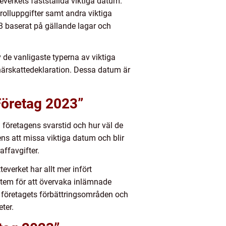
teverkets fastställda viktiga datum.
rolluppgifter samt andra viktiga
23 baserat på gällande lagar och
 de vanligaste typerna av viktiga
närskattedeklaration. Dessa datum är
Företag 2023”
 företagens svarstid och hur väl de
dens att missa viktiga datum och blir
affavgifter.
verket har allt mer infört
stem för att övervaka inlämnade
å företagets förbättringsområden och
ter.