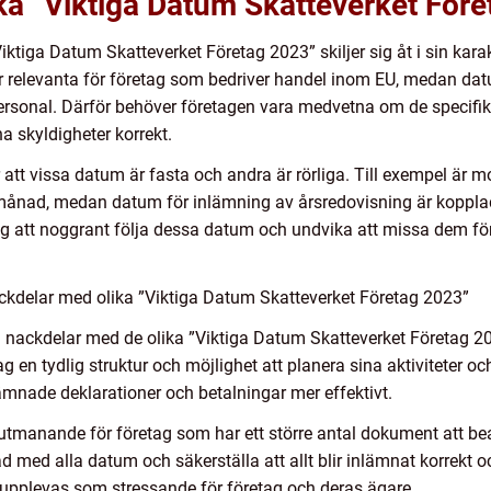
ika ”Viktiga Datum Skatteverket För
 ”Viktiga Datum Skatteverket Företag 2023” skiljer sig åt i sin kar
relevanta för företag som bedriver handel inom EU, medan datu
personal. Därför behöver företagen vara medvetna om de specifi
a skyldigheter korrekt.
r att vissa datum är fasta och andra är rörliga. Till exempel är
 månad, medan datum för inlämning av årsredovisning är kopplade
tag att noggrant följa dessa datum och undvika att missa dem fö
kdelar med olika ”Viktiga Datum Skatteverket Företag 2023”
och nackdelar med de olika ”Viktiga Datum Skatteverket Företag 2
ag en tydlig struktur och möjlighet att planera sina aktiviteter oc
lämnade deklarationer och betalningar mer effektivt.
tmanande för företag som har ett större antal dokument att bea
ad med alla datum och säkerställa att allt blir inlämnat korrekt 
pplevas som stressande för företag och deras ägare.