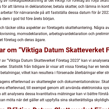
g av företagsbeskattning är det viktigt för företag att följa Skat
r att lämna in deklarationer, betala skatter, och lämna in kont
 arbetar för närvarande på att fastställa dessa datum för år 20
a dem i god tid före årets början.
ch täcker olika aspekter av företagets skattehantering. Några av
dovisning, momsdeklaration, arbetsgivardeklaration och prelimi
et företag och deras ägare.
ar om ”Viktiga Datum Skatteverket 
ar av ”Viktiga Datum Skatteverket Företag 2023” kan vi analysera
eter. Statistik från tidigare år visar att vissa företag har en ten
alningar, vilket kan resultera i försenade återbäringar eller str
agens efterlevnad av skatteregler och dokumentationskrav. Skatte
ens efterlevnad, till exempel genom att använda elektroniska sy
 att analysera dessa kvantitativa mätningar kan vi bättre först
an möta när det gäller att uppfylla sina skatterättsliga skyldighe