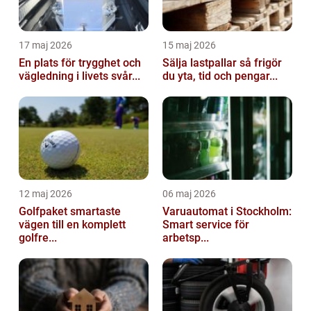
17 maj 2026
15 maj 2026
En plats för trygghet och
Sälja lastpallar så frigör
vägledning i livets svår...
du yta, tid och pengar...
12 maj 2026
06 maj 2026
Golfpaket smartaste
Varuautomat i Stockholm:
vägen till en komplett
Smart service för
golfre...
arbetsp...