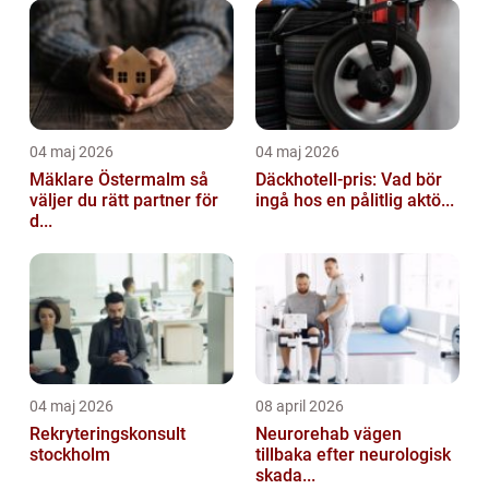
04 maj 2026
04 maj 2026
Mäklare Östermalm så
Däckhotell-pris: Vad bör
väljer du rätt partner för
ingå hos en pålitlig aktö...
d...
04 maj 2026
08 april 2026
Rekryteringskonsult
Neurorehab vägen
stockholm
tillbaka efter neurologisk
skada...