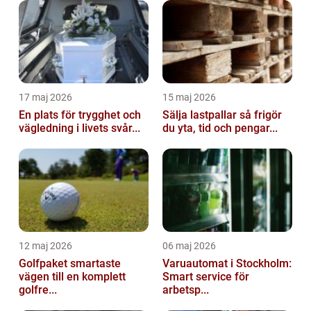
17 maj 2026
15 maj 2026
En plats för trygghet och
Sälja lastpallar så frigör
vägledning i livets svår...
du yta, tid och pengar...
12 maj 2026
06 maj 2026
Golfpaket smartaste
Varuautomat i Stockholm:
vägen till en komplett
Smart service för
golfre...
arbetsp...