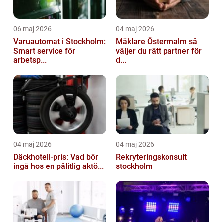
06 maj 2026
04 maj 2026
Varuautomat i Stockholm:
Mäklare Östermalm så
Smart service för
väljer du rätt partner för
arbetsp...
d...
04 maj 2026
04 maj 2026
Däckhotell-pris: Vad bör
Rekryteringskonsult
ingå hos en pålitlig aktö...
stockholm