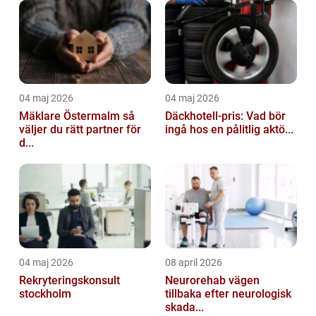
04 maj 2026
04 maj 2026
Mäklare Östermalm så
Däckhotell-pris: Vad bör
väljer du rätt partner för
ingå hos en pålitlig aktö...
d...
04 maj 2026
08 april 2026
Rekryteringskonsult
Neurorehab vägen
stockholm
tillbaka efter neurologisk
skada...