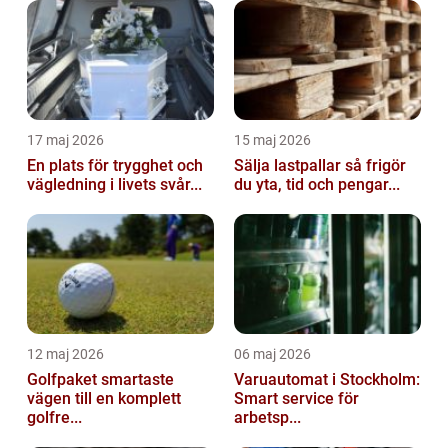
17 maj 2026
15 maj 2026
En plats för trygghet och
Sälja lastpallar så frigör
vägledning i livets svår...
du yta, tid och pengar...
12 maj 2026
06 maj 2026
Golfpaket smartaste
Varuautomat i Stockholm:
vägen till en komplett
Smart service för
golfre...
arbetsp...